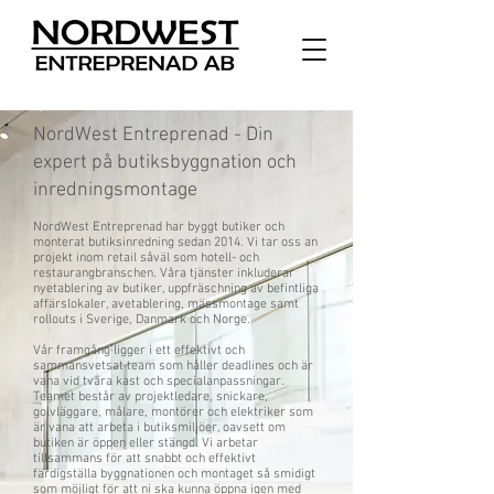
NordWest Entreprenad - Din
expert på butiksbyggnation och
inredningsmontage
NordWest Entreprenad har byggt butiker och
monterat butiksinredning sedan 2014. Vi tar oss an
projekt inom retail såväl som hotell- och
restaurangbranschen. Våra tjänster inkluderar
nyetablering av butiker, uppfräschning av befintliga
affärslokaler, avetablering, mässmontage samt
rollouts i Sverige, Danmark och Norge.
Vår framgång ligger i ett effektivt och
sammansvetsat team som håller deadlines och är
vana vid tvära kast och specialanpassningar.
Teamet består av projektledare, snickare,
golvläggare, målare, montörer och elektriker som
är vana att arbeta i butiksmiljöer, oavsett om
butiken är öppen eller stängd. Vi arbetar
tillsammans för att snabbt och effektivt
färdigställa byggnationen och montaget så smidigt
som möjligt för att ni ska kunna öppna igen med