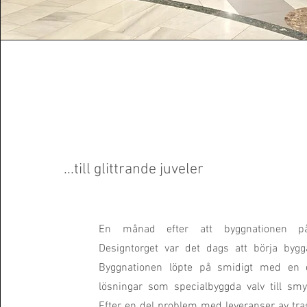
...till glittrande juveler
En månad efter att byggnationen på
Designtorget var det dags att börja bygg
Byggnationen löpte på smidigt med en d
lösningar som specialbyggda valv till sm
Efter en del problem med leveranser av tra