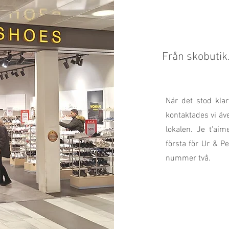
Från skobutik.
När det stod klar
kontaktades vi äv
lokalen. Je t'ai
första för Ur & P
nummer två.