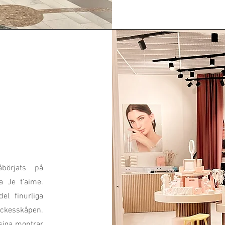
börjats på
a Je t'aime.
el finurliga
yckesskåpen.
siga montrar